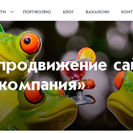
УГИ
ПОРТФОЛИО
БЛОГ
ВАКАНСИИ
КОНТ
 продвижение с
 компания»