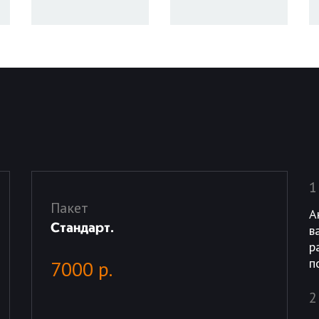
1
Пакет
А
Стандарт.
в
р
п
7000 р.
2