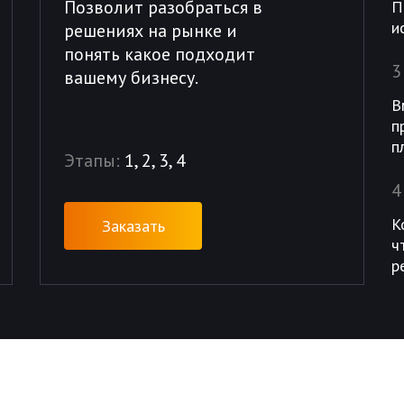
Позволит разобраться в
П
и
решениях на рынке и
понять какое подходит
3
вашему бизнесу.
В
п
п
Этапы:
1, 2, 3, 4
4
К
Заказать
ч
р