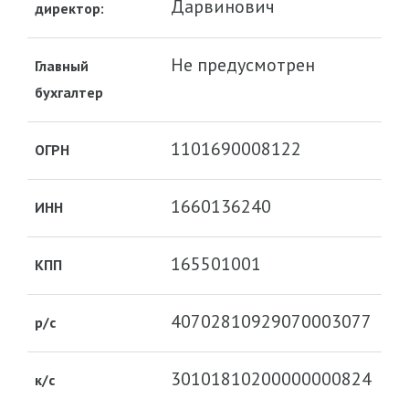
Дарвинович
директор:
Не предусмотрен
Главный
бухгалтер
1101690008122
ОГРН
1660136240
ИНН
165501001
КПП
40702810929070003077
р/с
30101810200000000824
к/с