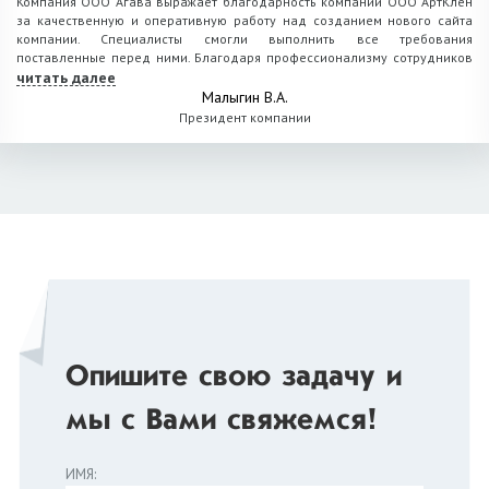
Компания ООО Агава выражает благодарность компании ООО АртКлён
за качественную и оперативную работу над созданием нового сайта
компании. Специалисты смогли выполнить все требования
поставленные перед ними. Благодаря профессионализму сотрудников
и внимательному отношению к каждой детали работа получилась по-
читать далее
настоящему качественный.
Малыгин В.А.
Президент компании
Хотим также отметить гибкий подход к ценообразованию и
оперативность реагирования на любые пожелания и предложения.
Компания работает четко и слаженно, так что мы довольны полученным
результатом. Желаем АртКлёну процветания, дальнейших успехов и
надеемся на сотрудничество в будущем
Опишите свою задачу и
мы с Вами свяжемся!
ИМЯ: