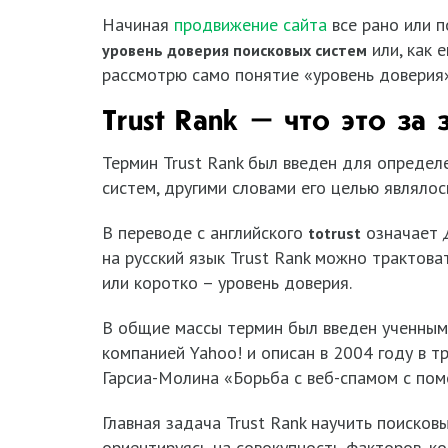
Начиная
продвижение сайта
все рано или п
или, как 
уровень доверия поисковых систем
рассмотрю само понятие «уровень доверия
Trust Rank – что это за 
Термин Trust Rank был введен для определ
систем, другими словами его целью являло
В переводе с английского
означает
to
trust
на русский язык Trust Rank можно трактова
или коротко – уровень доверия.
В общие массы термин был введен ученным
компанией Yahoo! и описан в 2004 году в т
Гарсиа-Молина «Борьба с веб-спамом с пом
Главная задача Trust Rank научить поисков
ориентируясь на совокупность факторов, к