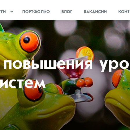
УГИ
ПОРТФОЛИО
БЛОГ
ВАКАНСИИ
КОНТ
в повышения уро
систем