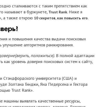
оздно сталкиваются с таким препятствием как
его называют в буржунете,
. Ниже я
Trust Rank
», а также открою
.
10 секретов, как повысить его
зверь?
ения и повышения качества выдачи поисковых
сь улучшение алгоритмов ранжирования.
доверие
(верить, положиться).
В полной адаптации
ть как уровень доверия поисковых систем к сайту,
и Стэндфордского университета (США) и
руде Золтана Гинджи, Яна Педерсена и Гектора
ощью Trust Rank».
ые машины выявлять качественные ресурсы,
оторые определяют уровень доверия. Доверие