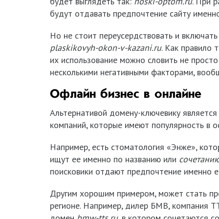
будет выглядеть так:
noski
-
optom
.
ru
. При 
будут отдавать предпочтение сайту именно
Но не стоит переусердствовать и включать 
plaskikovyh
-
okon
-
v
-
kazani
.
ru
. Как правило 
их использование можно словить не просто 
несколькими негативными факторами, вообщ
Офлайн бизнес в онлайне
Альтернативой домену-ключевику является
компаний, которые имеют популярность в о
Например, есть стоматология «Энже», кото
ищут ее именно по названию или
сочетанию
поисковики отдают предпочтение именно ем
Другим хорошим примером, может стать пр
регионе. Например, дилер БМВ, компания Т
домен
bmw-tts.ru
, в котором сочетаются 