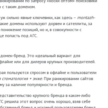
ранжировании по запросу «носки оптом» поисковики
 с таким доменом.
уж сильно явные ключевики, как здесь –
montazh
-
такие домены используют дорвеи и сателлиты, за
понижение позиций, но и, в совокупности с
е попасть под АГС.
 домен-бренд. Это идеальный вариант для
флайне или для дилеров крупных производителей.
рая пользуются спросом в офлайне и пользователи
 стоматология + энже
. При ранжировании сайтов
у за наличие популярности и бренда.
едставительство крупного бренда в каком-либо
ТС решила этот вопрос очень хорошо, взяв себе
собственный бренд и искомый пользователем бренд