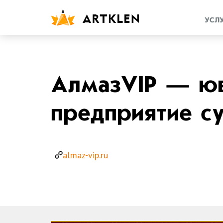
УСЛ
АлмазVIP — ю
предприятие с
almaz-vip.ru