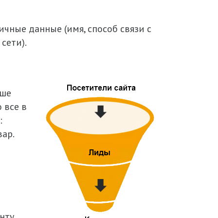
чные данные (имя, способ связи с
сети).
чше
 все в
:
ар.
нту